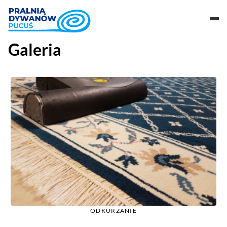
Galeria
O NAS
CENNIK
GALERIA
KONTAKT
519 194 292
ODKURZANIE