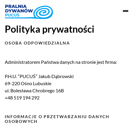
Polityka prywatności
O NAS
OSOBA ODPOWIEDZIALNA
CENNIK
GALERIA
Administratorem Państwa danych na stronie jest firma:
KONTAKT
P.H.U. “PUCUŚ” Jakub Dąbrowski
69-220 Ośno Lubuskie
519 194 292
ul. Bolesława Chrobrego 16B
+48 519 194 292
INFORMACJE O PRZETWARZANIU DANYCH
OSOBOWYCH